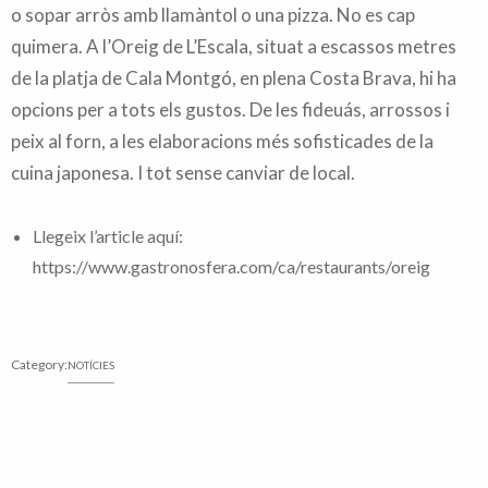
o sopar arròs amb llamàntol o una pizza. No es cap
quimera. A l’Oreig de L’Escala, situat a escassos metres
de la platja de Cala Montgó, en plena Costa Brava, hi ha
opcions per a tots els gustos. De les fideuás, arrossos i
peix al forn, a les elaboracions més sofisticades de la
cuina japonesa. I tot sense canviar de local.
Llegeix l’article aquí:
https://www.gastronosfera.com/ca/restaurants/oreig
Category:
NOTÍCIES